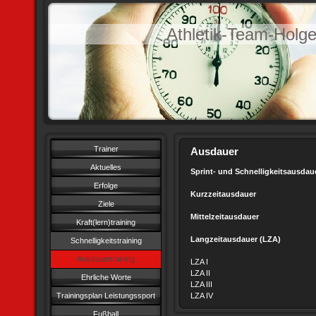
Athletik-Team-Holg
Trainer
Ausdauer
Aktuelles
Sprint- und Schnelligkeitsausdau
Erfolge
Kurzzeitausdauer
35 Sek.
Ziele
Mittelzeitausdauer
2 Min. 
Kraft(lern)training
Langzeitausdauer (LZA)
10 Mi
Schnelligkeitstraining
Ausdauertraining
LZA I 10 Min. bi
LZA II 35 Min. b
Ehrliche Worte
LZA III 90 Min. b
Trainingsplan Leistungssport
LZA IV übe
Fußball