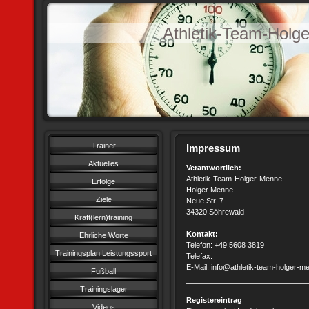
Athletik-Team-Holg
Trainer
Impressum
Aktuelles
Verantwortlich:
Athletik-Team-Holger-Menne
Erfolge
Holger Menne
Ziele
Neue Str. 7
34320 Söhrewald
Kraft(lern)training
Kontakt:
Ehrliche Worte
Telefon: +49 5608 3819
Trainingsplan Leistungssport
Telefax:
E-Mail: info@athletik-team-holger-m
Fußball
Trainingslager
Registereintrag
Videos